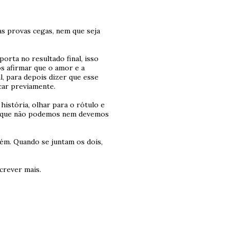
as provas cegas, nem que seja
orta no resultado final, isso
s afirmar que o amor e a
l, para depois dizer que esse
car previamente.
istória, olhar para o rótulo e
ho que não podemos nem devemos
ém. Quando se juntam os dois,
screver mais.