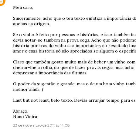
Meu caro,
Sinceramente, acho que o teu texto enfatiza a importância d
apenas na origem.
Se o vinho é feito por pessoas e histórias, e isso também imp
devia notar-se também na prova cega. Acho que não podemo
história por trás do vinho são importantes no resultado fina
amor e essa história só são apreciados se alguém o especifi
Claro que também gosto muito mais de beber um vinho com h
cheirar-lhe a rolha, do que de fazer provas cegas, mas ac
desprezar a importância das últimas.
O poder da sugestão é grande, mas o de um bom vinho tamb
melhor ainda :)
Last but not least, belo texto. Devias arranjar tempo para e
Abraço,
Nuno Vieira
23 de novembro de 2011 às 14:08