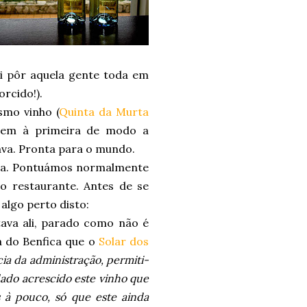
di pôr aquela gente toda em
rcido!).
smo vinho (
Quinta da Murta
agem à primeira de modo a
tava. Pronta para o mundo.
tava. Pontuámos normalmente
 o restaurante. Antes de se
 algo perto disto:
stava ali, parado como não é
a do Benfica que o
Solar dos
cia da administração, permiti-
dado acrescido este vinho que
 à pouco, só que este ainda