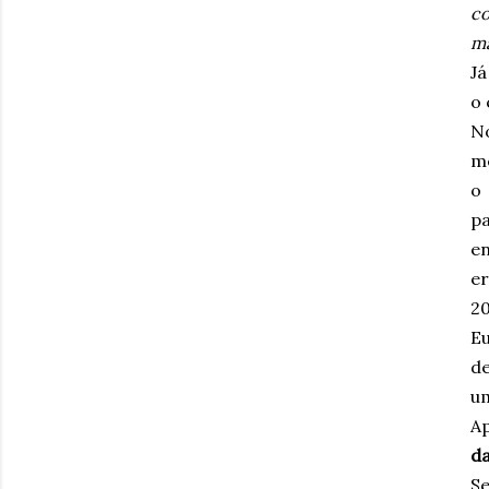
co
ma
Já
o 
No
me
o
p
e
er
20
E
de
um
Ap
da
S