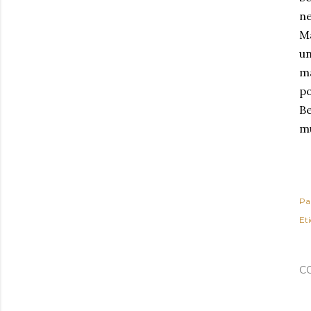
n
M
u
m
po
Be
mu
Pa
Et
C