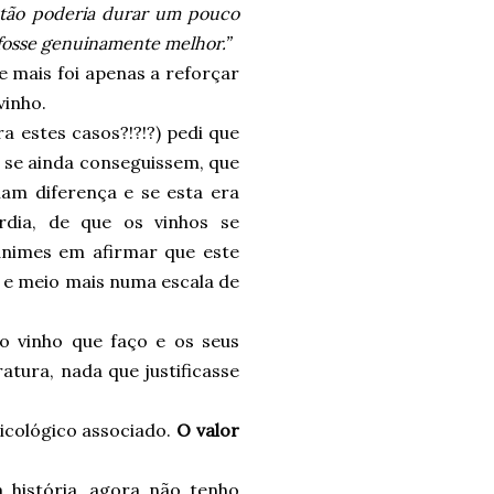
stão poderia durar um pouco
e fosse genuinamente melhor.”
e mais foi apenas a reforçar
vinho.
a estes casos?!?!?) pedi que
 se ainda conseguissem, que
m diferença e se esta era
rdia, de que os vinhos se
ânimes em afirmar que este
 e meio mais numa escala de
o vinho que faço e os seus
atura, nada que justificasse
icológico associado.
O valor
 história, agora não tenho