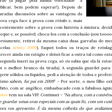
arde (a julgar pela minha velocidade a
ublicar, bem podem esperar!). Depois de
uradas discussões sobre as vantagens da
ova cega face à prova com rótulo e, mais
centemente sobre a prova com história à mistura, deci
eque e, se possível, choca-los com a conclusão (sou tooooo
eviamente, retirei da mesma caixa duas garrafas do me
ucelas
Arinto 2009
). Saquei todos os traços de rotul
recer ainda em estágio e deixei ficar a outra tal como es
segunda inseri na prova cega, só eu sabia que ela lá es
oi o melhor branco da tirada). A segunda guardei para
gerir sólidos ou líquidos, pedi a atenção de todos e proferi
omo sabem, fui pai em 2009
” - Por sorte, o meu filho e
bito, com ar angélico, embasbacado com a fabulosa águi
ntor
tem na sala VIP. Continuei –
“Na altura, com a conivên
 guardar umas uvas especiais com as quais fiz, com um cui
ora vos apresento. É da mesma colheita do que avaliamos