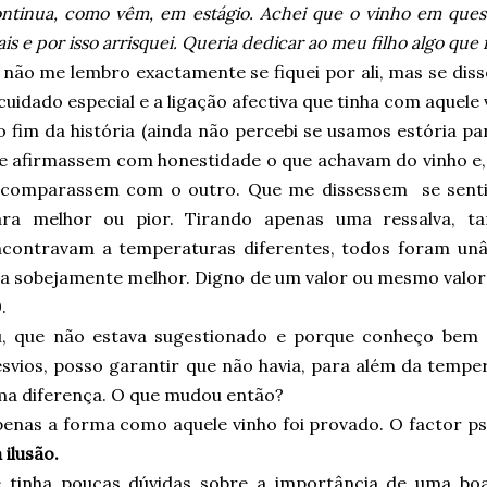
ntinua, como vêm, em estágio. Achei que o vinho em que
is e por isso arrisquei. Queria dedicar ao meu filho algo qu
 não me lembro exactamente se fiquei por ali, mas se diss
cuidado especial e a ligação afectiva que tinha com aquele 
 fim da história (ainda não percebi se usamos estória par
 afirmassem com honestidade o que achavam do vinho e,
 comparassem com o outro. Que me dissessem se sentia
ara melhor ou pior. Tirando apenas uma ressalva, ta
ncontravam a temperaturas diferentes, todos foram un
a sobejamente melhor. Digno de um valor ou mesmo valor
.
u, que não estava sugestionado e porque conheço bem 
svios, posso garantir que não havia, para além da temper
a diferença. O que mudou então?
enas a forma como aquele vinho foi provado. O factor ps
 ilusão.
e tinha poucas dúvidas sobre a importância de uma boa