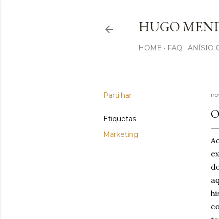
HUGO MEND
HOME
FAQ
ANÍSIO
Partilhar
no
O
Etiquetas
Marketing
A
ex
d
a
hi
co