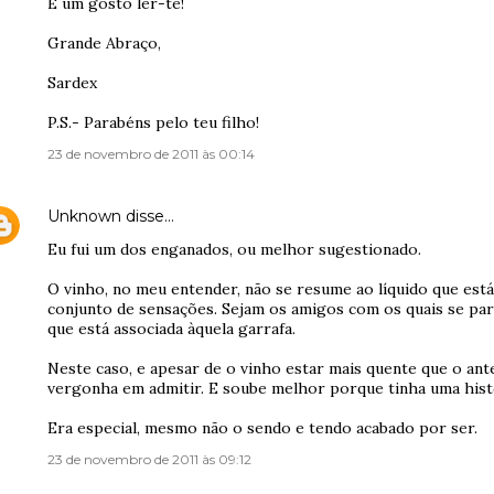
É um gosto ler-te!
Grande Abraço,
Sardex
P.S.- Parabéns pelo teu filho!
23 de novembro de 2011 às 00:14
Unknown
disse…
Eu fui um dos enganados, ou melhor sugestionado.
O vinho, no meu entender, não se resume ao líquido que está
conjunto de sensações. Sejam os amigos com os quais se par
que está associada àquela garrafa.
Neste caso, e apesar de o vinho estar mais quente que o ant
vergonha em admitir. E soube melhor porque tinha uma hist
Era especial, mesmo não o sendo e tendo acabado por ser.
23 de novembro de 2011 às 09:12