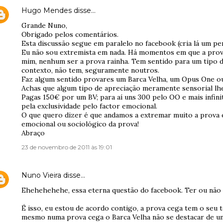
Hugo Mendes
disse…
Grande Nuno,
Obrigado pelos comentários.
Esta discussão segue em paralelo no facebook (cria lá um per
Eu não sou extremista em nada. Há momentos em que a prova 
mim, nenhum ser a prova rainha. Tem sentido para um tipo
contexto, não tem, seguramente noutros.
Faz algum sentido provares um Barca Velha, um Opus One o
Achas que algum tipo de apreciação meramente sensorial lhe
Pagas 150€ por um BV; para aí uns 300 pelo OO e mais infini
pela exclusividade pelo factor emocional.
O que quero dizer é que andamos a extremar muito a prova 
emocional ou sociológico da prova!
Abraço
23 de novembro de 2011 às 19:01
Nuno Vieira
disse…
Ehehehehehe, essa eterna questão do facebook. Ter ou não 
É isso, eu estou de acordo contigo, a prova cega tem o seu 
mesmo numa prova cega o Barca Velha não se destacar de u