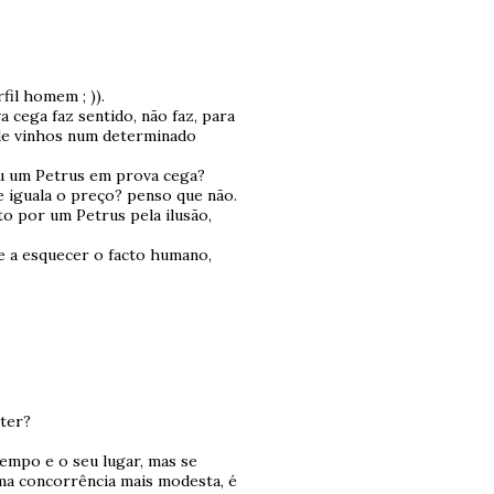
fil homem ; )).
cega faz sentido, não faz, para
 de vinhos num determinado
u um Petrus em prova cega?
 iguala o preço? penso que não.
to por um Petrus pela ilusão,
e a esquecer o facto humano,
ter?
tempo e o seu lugar, mas se
ma concorrência mais modesta, é