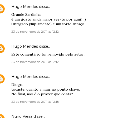
Hugo Mendes
disse…
Grande Sardinha,
è um gosto ainda maior ver-te por aqui! ; )
Obrigado (duplamente) e um forte abraço.
23 de novembro de 2011 às 12:12
Hugo Mendes
disse…
Este comentário foi removido pelo autor.
23 de novembro de 2011 às 12:12
Hugo Mendes
disse…
Diogo,
tocaste, quanto a mim, no ponto chave.
No final, não é o prazer que conta?
23 de novembro de 2011 às 12:18
Nuno Vieira
disse…