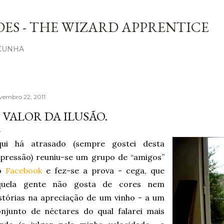
Avançar para o conteúdo principal
ES - THE WIZARD APPRENTICE
 CUNHA
vembro 22, 2011
 VALOR DA ILUSÃO.
qui há atrasado (sempre gostei desta
pressão) reuniu-se um grupo de “amigos”
o
Facebook
e fez-se a prova - cega, que
quela gente não gosta de cores nem
stórias na apreciação de um vinho - a um
njunto de néctares do qual falarei mais