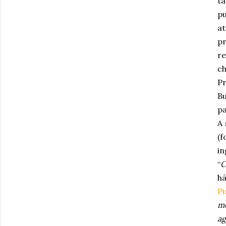
t
p
at
pr
re
ch
Pr
B
pa
A 
(f
in
“
C
há
Pi
me
ag