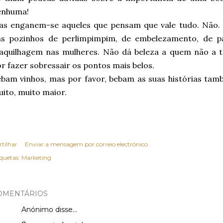
enhuma!
as enganem-se aqueles que pensam que vale tudo. Não.
ns pozinhos de perlimpimpim, de embelezamento, de 
aquilhagem nas mulheres. Não dá beleza a quem não a 
r fazer sobressair os pontos mais belos.
bam vinhos, mas por favor, bebam as suas histórias tam
ito, muito maior.
rtilhar
Enviar a mensagem por correio electrónico
iquetas:
Marketing
OMENTÁRIOS
Anónimo disse…