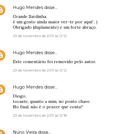
Hugo Mendes
disse…
Grande Sardinha,
è um gosto ainda maior ver-te por aqui! ; )
Obrigado (duplamente) e um forte abraço.
23 de novembro de 2011 às 12:12
Hugo Mendes
disse…
Este comentário foi removido pelo autor.
23 de novembro de 2011 às 12:12
Hugo Mendes
disse…
Diogo,
tocaste, quanto a mim, no ponto chave.
No final, não é o prazer que conta?
23 de novembro de 2011 às 12:18
Nuno Vieira
disse…