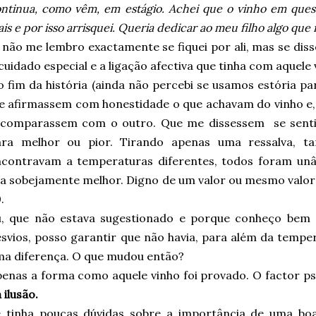
ntinua, como vêm, em estágio. Achei que o vinho em que
is e por isso arrisquei. Queria dedicar ao meu filho algo qu
 não me lembro exactamente se fiquei por ali, mas se diss
cuidado especial e a ligação afectiva que tinha com aquele 
 fim da história (ainda não percebi se usamos estória par
 afirmassem com honestidade o que achavam do vinho e,
 comparassem com o outro. Que me dissessem se sentia
ara melhor ou pior. Tirando apenas uma ressalva, ta
ncontravam a temperaturas diferentes, todos foram un
a sobejamente melhor. Digno de um valor ou mesmo valor
.
u, que não estava sugestionado e porque conheço bem 
svios, posso garantir que não havia, para além da temper
a diferença. O que mudou então?
enas a forma como aquele vinho foi provado. O factor ps
 ilusão.
e tinha poucas dúvidas sobre a importância de uma boa