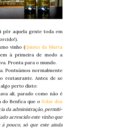
di pôr aquela gente toda em
rcido!).
smo vinho (
Quinta da Murta
agem à primeira de modo a
tava. Pronta para o mundo.
tava. Pontuámos normalmente
 o restaurante. Antes de se
 algo perto disto:
stava ali, parado como não é
a do Benfica que o
Solar dos
cia da administração, permiti-
dado acrescido este vinho que
 à pouco, só que este ainda