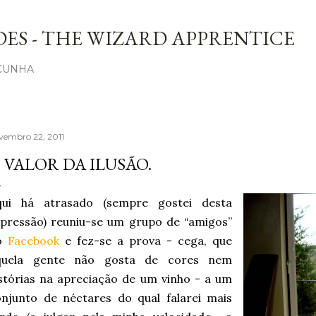
Avançar para o conteúdo principal
ES - THE WIZARD APPRENTICE
 CUNHA
vembro 22, 2011
 VALOR DA ILUSÃO.
qui há atrasado (sempre gostei desta
pressão) reuniu-se um grupo de “amigos”
o
Facebook
e fez-se a prova - cega, que
quela gente não gosta de cores nem
stórias na apreciação de um vinho - a um
njunto de néctares do qual falarei mais