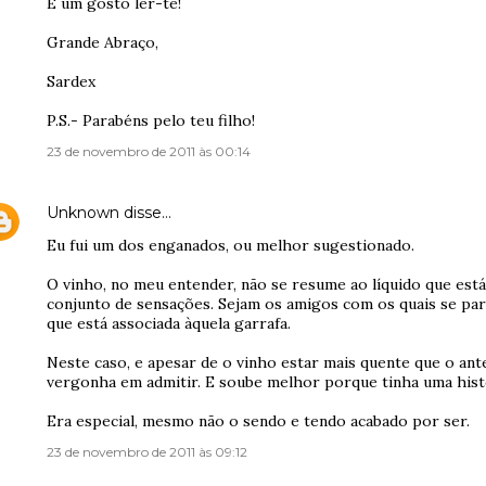
É um gosto ler-te!
Grande Abraço,
Sardex
P.S.- Parabéns pelo teu filho!
23 de novembro de 2011 às 00:14
Unknown
disse…
Eu fui um dos enganados, ou melhor sugestionado.
O vinho, no meu entender, não se resume ao líquido que está
conjunto de sensações. Sejam os amigos com os quais se par
que está associada àquela garrafa.
Neste caso, e apesar de o vinho estar mais quente que o ant
vergonha em admitir. E soube melhor porque tinha uma hist
Era especial, mesmo não o sendo e tendo acabado por ser.
23 de novembro de 2011 às 09:12