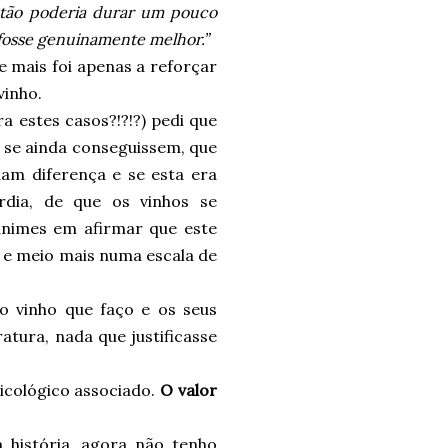
stão poderia durar um pouco
e fosse genuinamente melhor.”
e mais foi apenas a reforçar
vinho.
a estes casos?!?!?) pedi que
 se ainda conseguissem, que
m diferença e se esta era
rdia, de que os vinhos se
ânimes em afirmar que este
 e meio mais numa escala de
o vinho que faço e os seus
atura, nada que justificasse
icológico associado.
O valor
 história, agora não tenho