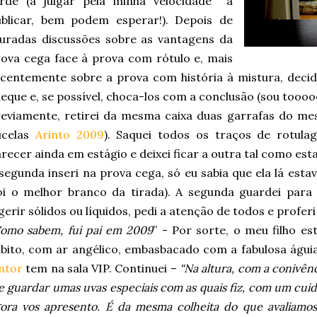
arde (a julgar pela minha velocidade a
ublicar, bem podem esperar!). Depois de
uradas discussões sobre as vantagens da
ova cega face à prova com rótulo e, mais
centemente sobre a prova com história à mistura, deci
eque e, se possível, choca-los com a conclusão (sou tooooo
eviamente, retirei da mesma caixa duas garrafas do me
ucelas
Arinto 2009
). Saquei todos os traços de rotul
recer ainda em estágio e deixei ficar a outra tal como es
segunda inseri na prova cega, só eu sabia que ela lá es
oi o melhor branco da tirada). A segunda guardei para
gerir sólidos ou líquidos, pedi a atenção de todos e proferi
omo sabem, fui pai em 2009
” - Por sorte, o meu filho e
bito, com ar angélico, embasbacado com a fabulosa águi
ntor
tem na sala VIP. Continuei –
“Na altura, com a conivên
 guardar umas uvas especiais com as quais fiz, com um cui
ora vos apresento. É da mesma colheita do que avaliamos