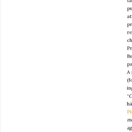
t
p
at
pr
re
ch
Pr
B
pa
A 
(f
in
“
C
há
Pi
me
ag