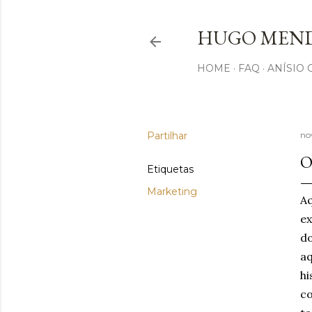
HUGO MEND
HOME
FAQ
ANÍSIO
Partilhar
no
O
Etiquetas
Marketing
A
ex
d
a
hi
co