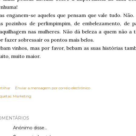
enhuma!
as enganem-se aqueles que pensam que vale tudo. Não.
ns pozinhos de perlimpimpim, de embelezamento, de 
aquilhagem nas mulheres. Não dá beleza a quem não a 
r fazer sobressair os pontos mais belos.
bam vinhos, mas por favor, bebam as suas histórias tam
ito, muito maior.
rtilhar
Enviar a mensagem por correio electrónico
iquetas:
Marketing
OMENTÁRIOS
Anónimo disse…