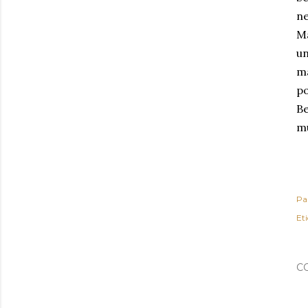
n
M
u
m
po
Be
mu
Pa
Et
C