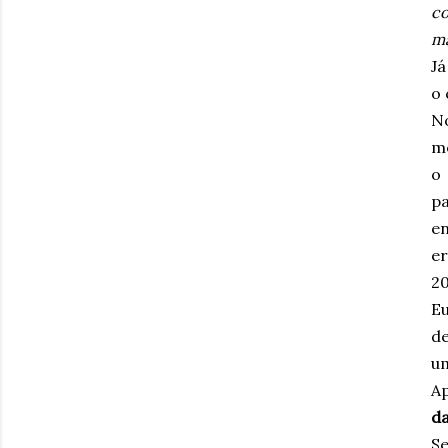
co
ma
Já
o 
No
me
o
p
e
er
20
E
de
um
Ap
da
S