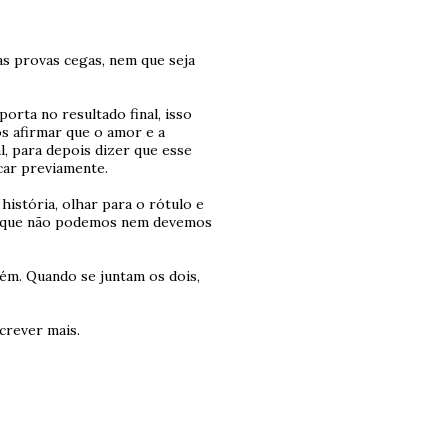
as provas cegas, nem que seja
orta no resultado final, isso
s afirmar que o amor e a
l, para depois dizer que esse
car previamente.
istória, olhar para o rótulo e
ho que não podemos nem devemos
ém. Quando se juntam os dois,
screver mais.