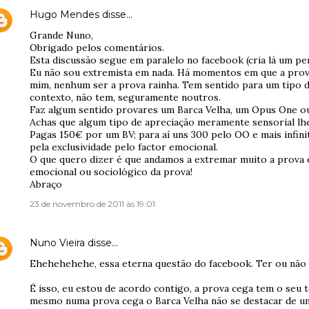
Hugo Mendes
disse…
Grande Nuno,
Obrigado pelos comentários.
Esta discussão segue em paralelo no facebook (cria lá um per
Eu não sou extremista em nada. Há momentos em que a prova 
mim, nenhum ser a prova rainha. Tem sentido para um tipo
contexto, não tem, seguramente noutros.
Faz algum sentido provares um Barca Velha, um Opus One o
Achas que algum tipo de apreciação meramente sensorial lhe
Pagas 150€ por um BV; para aí uns 300 pelo OO e mais infini
pela exclusividade pelo factor emocional.
O que quero dizer é que andamos a extremar muito a prova 
emocional ou sociológico da prova!
Abraço
23 de novembro de 2011 às 19:01
Nuno Vieira
disse…
Ehehehehehe, essa eterna questão do facebook. Ter ou não 
É isso, eu estou de acordo contigo, a prova cega tem o seu 
mesmo numa prova cega o Barca Velha não se destacar de u