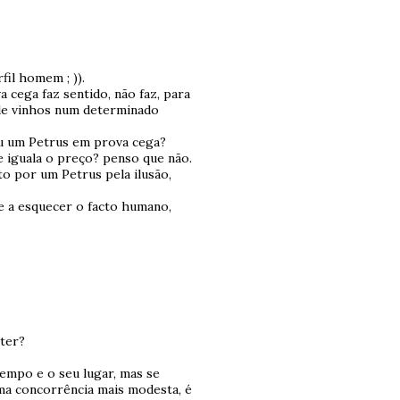
fil homem ; )).
cega faz sentido, não faz, para
 de vinhos num determinado
u um Petrus em prova cega?
 iguala o preço? penso que não.
to por um Petrus pela ilusão,
e a esquecer o facto humano,
ter?
tempo e o seu lugar, mas se
ma concorrência mais modesta, é