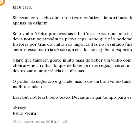
Meu caro,
Sinceramente, acho que o teu texto enfatiza a importância d
apenas na origem.
Se o vinho é feito por pessoas e histórias, e isso também imp
devia notar-se também na prova cega. Acho que não podemo
história por trás do vinho são importantes no resultado fina
amor e essa história só são apreciados se alguém o especifi
Claro que também gosto muito mais de beber um vinho com h
cheirar-lhe a rolha, do que de fazer provas cegas, mas ac
desprezar a importância das últimas.
O poder da sugestão é grande, mas o de um bom vinho tamb
melhor ainda :)
Last but not least, belo texto. Devias arranjar tempo para e
Abraço,
Nuno Vieira
23 de novembro de 2011 às 14:08