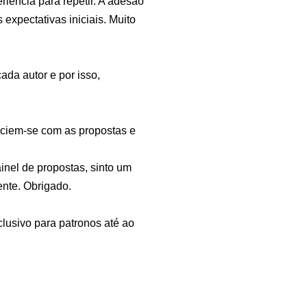
riência para repetir. A adesão
expectativas iniciais. Muito
ada autor e por isso,
liciem-se com as propostas e
inel de propostas, sinto um
ente. Obrigado.
usivo para patronos até ao