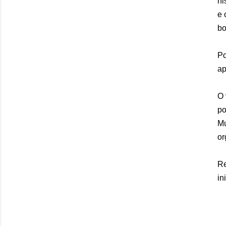
ni
e 
bo
Po
ap
O 
po
Mu
or
Re
in