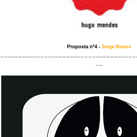
Proposta nº4 -
Jorge Nunes
_____________________________________
__