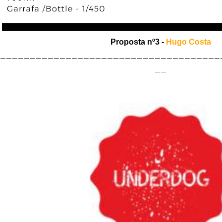
Proposta nº3 -
Hugo Costa
_____________________________________
__