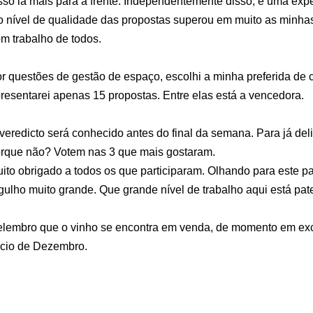
sso lá mais para a frente. Independentemente disso, é uma expe
o nível de qualidade das propostas superou em muito as minhas 
m trabalho de todos.
r questões de gestão de espaço, escolhi a minha preferida de c
resentarei apenas 15 propostas. Entre elas está a vencedora.
veredicto será conhecido antes do final da semana. Para já de
rque não? Votem nas 3 que mais gostaram.
ito obrigado a todos os que participaram. Olhando para este pa
gulho muito grande. Que grande nível de trabalho aqui está pat
lembro que o vinho se encontra em venda, de momento em excl
icio de Dezembro.