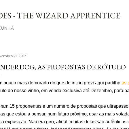
Avançar para o conteúdo principal
ES - THE WIZARD APPRENTICE
 CUNHA
vembro 21, 2017
NDERDOG, AS PROPOSTAS DE RÓTULO
 pouco mais demorado do que de inicio previ aqui partilho
as 
tulo do nosso vinho, em venda exclusiva até Dezembro, para p
ram 15 proponentes e um numero de propostas que ultrapassou
as que estou a pensar, num futuro próximo, usar as mais votad
a exposição. Não era giro, afinal, muitas delas são autênticas