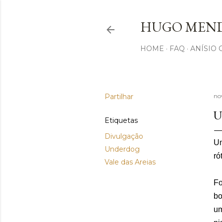
HUGO MEND
HOME
FAQ
ANÍSIO
Partilhar
no
U
Etiquetas
Divulgação
Um
Underdog
ró
Vale das Areias
Fo
bo
um