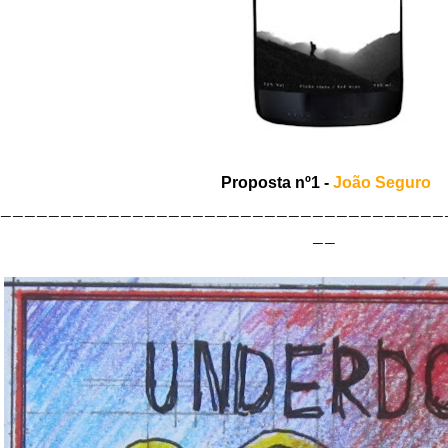
Proposta nº1 -
João Seguro
_____________________________________
__