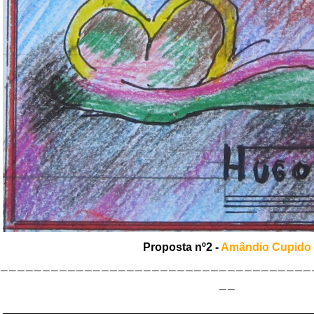
Proposta nº2 -
Amândio Cupido
_____________________________________
__