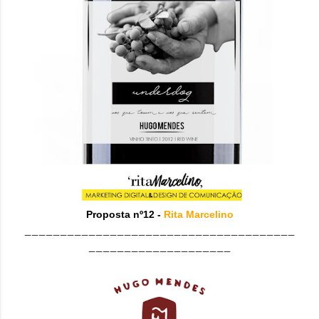
Proposta nº12 -
Rita Marcelino
______________________________________
____________________