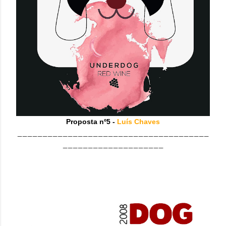
Proposta nº5 -
Luís Chaves
______________________________________
____________________