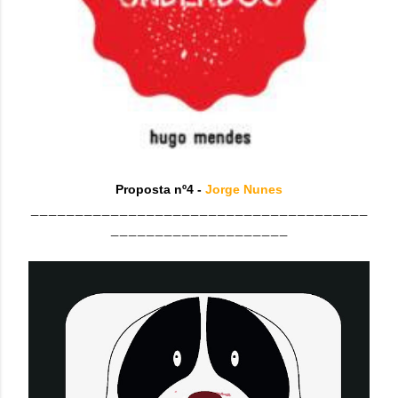
Proposta nº4 -
Jorge Nunes
______________________________________
____________________