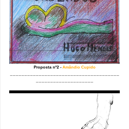
Proposta nº2 -
Amândio Cupido
______________________________________
____________________