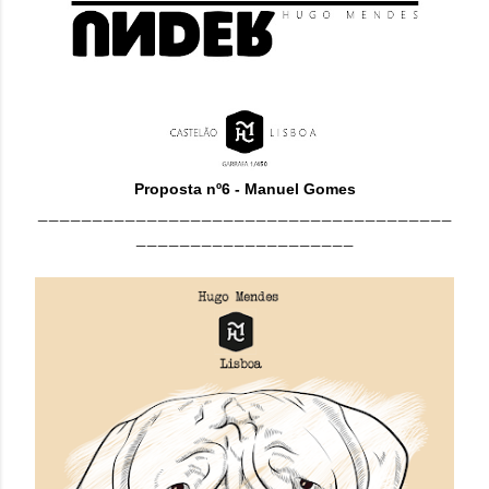
Proposta nº6 - Manuel Gomes
______________________________________
____________________