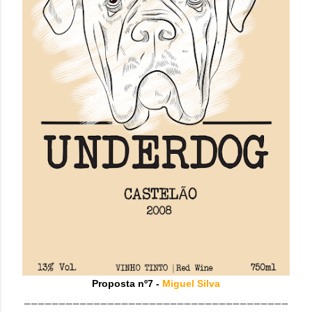
Proposta nº7 -
Miguel Silva
______________________________________