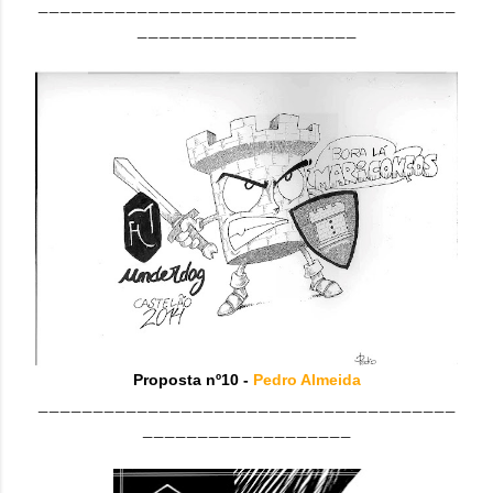
______________________________________
____________________
Proposta nº10 -
Pedro Almeida
______________________________________
___________________