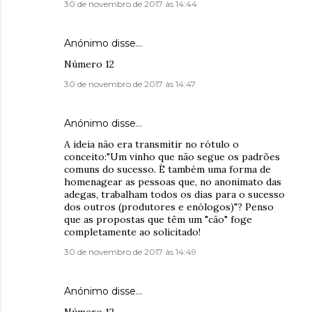
30 de novembro de 2017 às 14:44
Anónimo disse…
Número 12
30 de novembro de 2017 às 14:47
Anónimo disse…
A ideia não era transmitir no rótulo o
conceito:"Um vinho que não segue os padrões
comuns do sucesso. È também uma forma de
homenagear as pessoas que, no anonimato das
adegas, trabalham todos os dias para o sucesso
dos outros (produtores e enólogos)"? Penso
que as propostas que têm um "cão" foge
completamente ao solicitado!
30 de novembro de 2017 às 14:49
Anónimo disse…