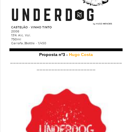
Proposta nº3 -
Hugo Costa
______________________________________
____________________