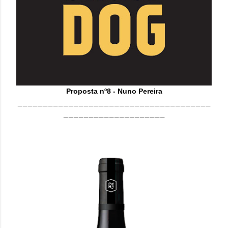
Proposta nº8 - Nuno Pereira
______________________________________
____________________