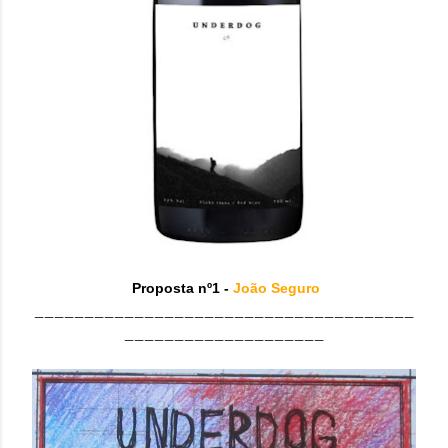
Proposta nº1 -
João Seguro
______________________________________
____________________