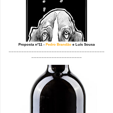
Proposta nº11 -
Pedro Brandão
e Luís Sousa
______________________________________
____________________