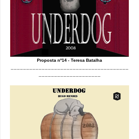
Proposta nº14 - Teresa Batalha
______________________________________
____________________