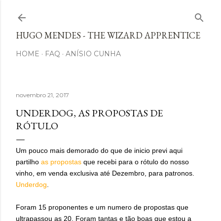
Avançar para o conteúdo principal
HUGO MENDES - THE WIZARD APPRENTICE
HOME
FAQ
ANÍSIO CUNHA
novembro 21, 2017
UNDERDOG, AS PROPOSTAS DE
RÓTULO
Um pouco mais demorado do que de inicio previ aqui
partilho
as propostas
que recebi para o rótulo do nosso
vinho, em venda exclusiva até Dezembro, para patronos.
Underdog
.
Foram 15 proponentes e um numero de propostas que
ultrapassou as 20. Foram tantas e tão boas que estou a