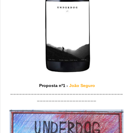
Proposta nº1 -
João Seguro
______________________________________
____________________