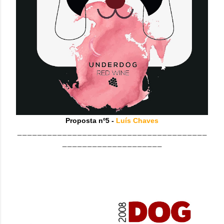
Proposta nº5 -
Luís Chaves
______________________________________
____________________