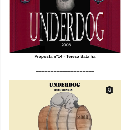
Proposta nº14 - Teresa Batalha
______________________________________
____________________