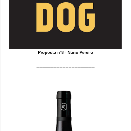
Proposta nº8 - Nuno Pereira
______________________________________
____________________