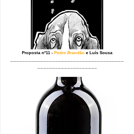
Proposta nº11 -
Pedro Brandão
e Luís Sousa
______________________________________
____________________