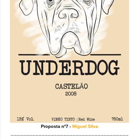
Proposta nº7 -
Miguel Silva
______________________________________