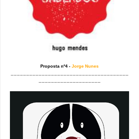
Proposta nº4 -
Jorge Nunes
______________________________________
____________________