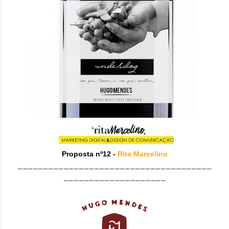
Proposta nº12 -
Rita Marcelino
______________________________________
____________________