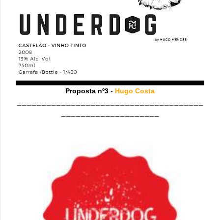
Proposta nº3 -
Hugo Costa
______________________________________
____________________