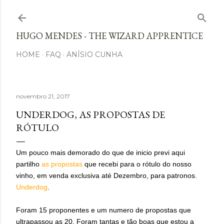
Avançar para o conteúdo principal
HUGO MENDES - THE WIZARD APPRENTICE
HOME
FAQ
ANÍSIO CUNHA
novembro 21, 2017
UNDERDOG, AS PROPOSTAS DE
RÓTULO
Um pouco mais demorado do que de inicio previ aqui
partilho
as propostas
que recebi para o rótulo do nosso
vinho, em venda exclusiva até Dezembro, para patronos.
Underdog
.
Foram 15 proponentes e um numero de propostas que
ultrapassou as 20. Foram tantas e tão boas que estou a