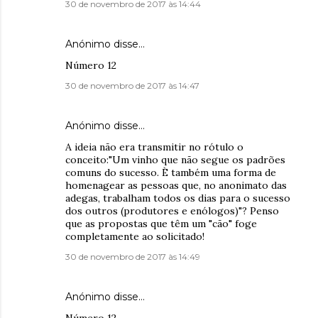
30 de novembro de 2017 às 14:44
Anónimo disse…
Número 12
30 de novembro de 2017 às 14:47
Anónimo disse…
A ideia não era transmitir no rótulo o
conceito:"Um vinho que não segue os padrões
comuns do sucesso. È também uma forma de
homenagear as pessoas que, no anonimato das
adegas, trabalham todos os dias para o sucesso
dos outros (produtores e enólogos)"? Penso
que as propostas que têm um "cão" foge
completamente ao solicitado!
30 de novembro de 2017 às 14:49
Anónimo disse…