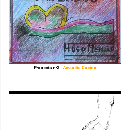
Proposta nº2 -
Amândio Cupido
______________________________________
____________________