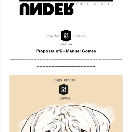
Proposta nº6 - Manuel Gomes
______________________________________
____________________