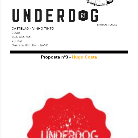
Proposta nº3 -
Hugo Costa
______________________________________
____________________