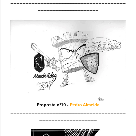
______________________________________
____________________
Proposta nº10 -
Pedro Almeida
______________________________________
___________________