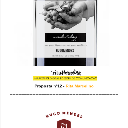
Proposta nº12 -
Rita Marcelino
______________________________________
____________________