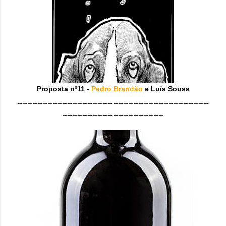
Proposta nº11 -
Pedro Brandão
e Luís Sousa
______________________________________
____________________