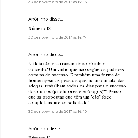
30 de novembro de 2017 às 14:44
Anónimo disse…
Número 12
30 de novembro de 2017 às 14:47
Anónimo disse…
A ideia não era transmitir no rótulo o
conceito:"Um vinho que não segue os padrões
comuns do sucesso. È também uma forma de
homenagear as pessoas que, no anonimato das
adegas, trabalham todos os dias para o sucesso
dos outros (produtores e enólogos)"? Penso
que as propostas que têm um "cão" foge
completamente ao solicitado!
30 de novembro de 2017 às 14:49
Anónimo disse…