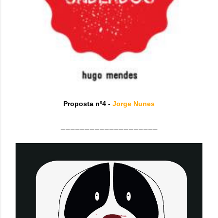
Proposta nº4 -
Jorge Nunes
______________________________________
____________________