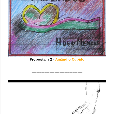
Proposta nº2 -
Amândio Cupido
______________________________________
____________________