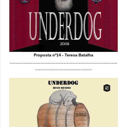
Proposta nº14 - Teresa Batalha
______________________________________
____________________