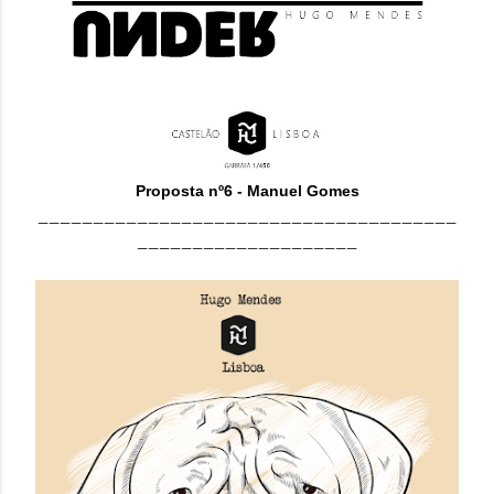
Proposta nº6 - Manuel Gomes
______________________________________
____________________