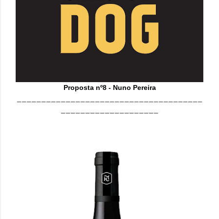
Proposta nº8 - Nuno Pereira
______________________________________
____________________