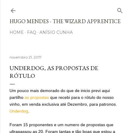
Avançar para o conteúdo principal
HUGO MENDES - THE WIZARD APPRENTICE
HOME
FAQ
ANÍSIO CUNHA
novembro 21, 2017
UNDERDOG, AS PROPOSTAS DE
RÓTULO
Um pouco mais demorado do que de inicio previ aqui
partilho
as propostas
que recebi para o rótulo do nosso
vinho, em venda exclusiva até Dezembro, para patronos.
Underdog
.
Foram 15 proponentes e um numero de propostas que
ultrapassou as 20. Foram tantas e tão boas que estou a