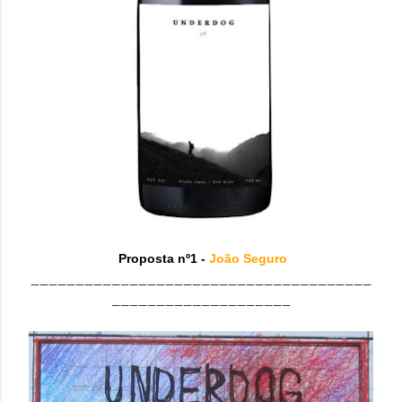
Proposta nº1 -
João Seguro
______________________________________
____________________