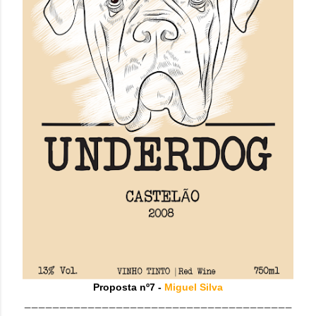
Proposta nº7 -
Miguel Silva
______________________________________